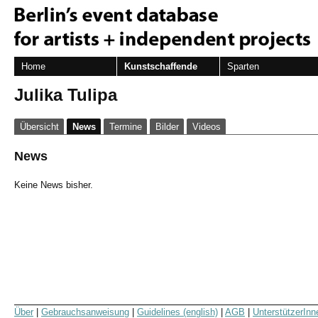
Home
Kunstschaffende
Sparten
Julika Tulipa
Übersicht
News
Termine
Bilder
Videos
News
Keine News bisher.
Über
|
Gebrauchsanweisung
|
Guidelines (english)
|
AGB
|
UnterstützerInn