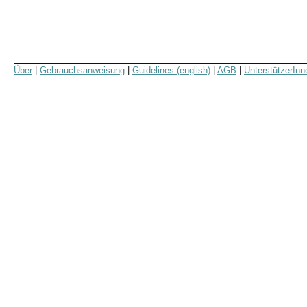
Über
|
Gebrauchsanweisung
|
Guidelines (english)
|
AGB
|
UnterstützerInn