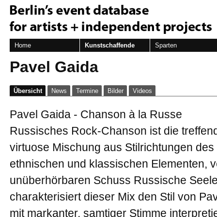
Home
Kunstschaffende
Sparten
Pavel Gaida
Übersicht
News
Termine
Bilder
Videos
Pavel Gaida - Chanson à la Russe
Russisches Rock-Chanson ist die treffen
virtuose Mischung aus Stilrichtungen des
ethnischen und klassischen Elementen, v
unüberhörbaren Schuss Russische Seele
charakterisiert dieser Mix den Stil von Pa
mit markanter, samtiger Stimme interpretie