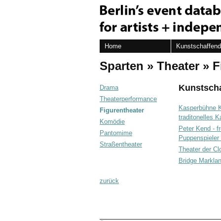
Home
Kunstschaffen
Sparten
»
Theater
»
F
Kunstsch
Drama
Theaterperformance
Kasperbühne K
Figurentheater
traditonelles 
Komödie
Peter Kend - fr
Pantomime
Puppenspieler
Straßentheater
Theater der C
Bridge Markla
zurück