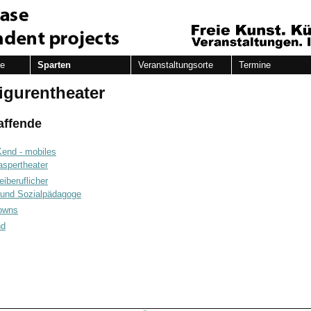
de
Sparten
Veranstaltungsorte
Termine
igurentheater
affende
end - mobiles
Kaspertheater
eiberuflicher
 und Sozialpädagoge
lowns
nd