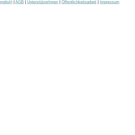
english)
|
AGB
|
UnterstützerInnen
|
Öffentlichkeitsarbeit
|
Impressum