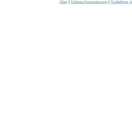
Über
|
Gebrauchsanweisung
|
Guidelines (