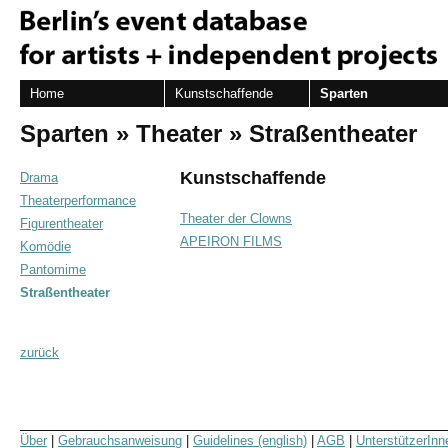
Home
Kunstschaffende
Sparten
Sparten
»
Theater
»
Straßentheater
Kunstschaffende
Drama
Theaterperformance
Theater der Clowns
Figurentheater
APEIRON FILMS
Komödie
Pantomime
Straßentheater
zurück
Über
|
Gebrauchsanweisung
|
Guidelines (english)
|
AGB
|
UnterstützerInn