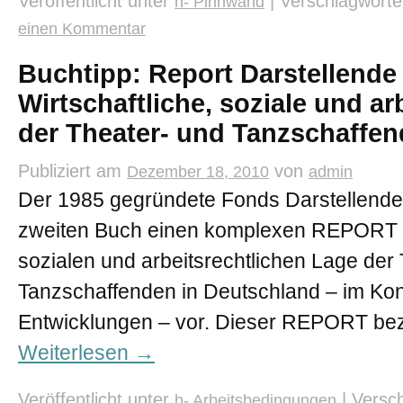
Veröffentlicht unter
|
Verschlagworte
n- Pinnwand
einen Kommentar
Buchtipp: Report Darstellende
Wirtschaftliche, soziale und ar
der Theater- und Tanzschaffen
Publiziert am
von
Dezember 18, 2010
admin
Der 1985 gegründete Fonds Darstellende 
zweiten Buch einen komplexen REPORT zu
sozialen und arbeitsrechtlichen Lage der
Tanzschaffenden in Deutschland – im Kont
Entwicklungen – vor. Dieser REPORT bez
Weiterlesen
→
Veröffentlicht unter
|
Versch
h- Arbeitsbedingungen