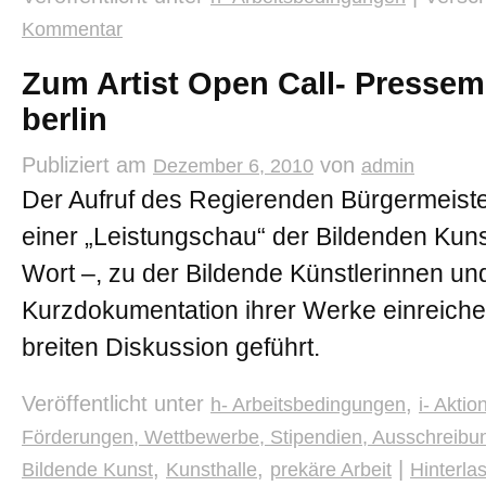
Kommentar
Zum Artist Open Call- Pressem
berlin
Publiziert am
von
Dezember 6, 2010
admin
Der Aufruf des Regierenden Bürgermeist
einer „Leistungschau“ der Bildenden Kunst
Wort –, zu der Bildende Künstlerinnen un
Kurzdokumentation ihrer Werke einreichen
breiten Diskussion geführt.
Veröffentlicht unter
,
h- Arbeitsbedingungen
i- Akti
Förderungen, Wettbewerbe, Stipendien, Ausschreibu
,
,
|
Bildende Kunst
Kunsthalle
prekäre Arbeit
Hinterl