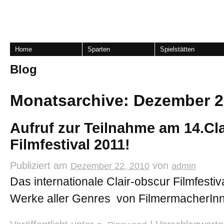
Home
Sparten
Spielstätten
Blog
Monatsarchive:
Dezember 2
Aufruf zur Teilnahme am 14.Cl
Filmfestival 2011!
Publiziert am
von
Dezember 22, 2010
admin
Das internationale Clair-obscur Filmfestiv
Werke aller Genres von FilmermacherIn