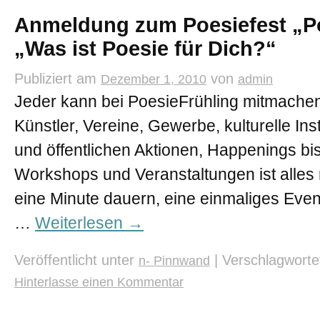
Anmeldung zum Poesiefest „Po
„Was ist Poesie für Dich?“
Publiziert am
von
Dezember 1, 2010
admin
Jeder kann bei PoesieFrühling mitmachen
Künstler, Vereine, Gewerbe, kulturelle In
und öffentlichen Aktionen, Happenings bis
Workshops und Veranstaltungen ist alles 
eine Minute dauern, eine einmaliges Eve
…
Weiterlesen
→
Veröffentlicht unter
|
Verschlagworte
n- Pinnwand
Hinterlasse einen Kommentar