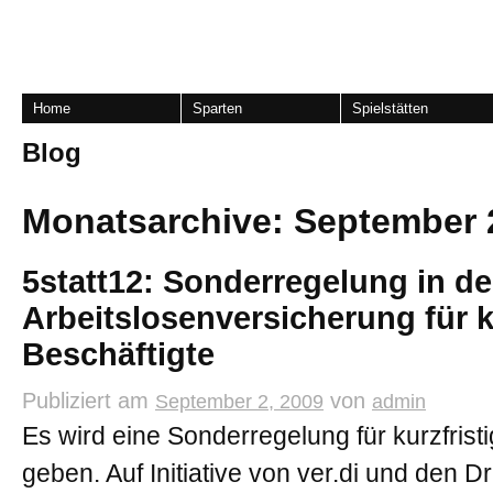
Home
Sparten
Spielstätten
Blog
Monatsarchive:
September 
5statt12: Sonderregelung in de
Arbeitslosenversicherung für k
Beschäftigte
Publiziert am
von
September 2, 2009
admin
Es wird eine Sonderregelung für kurzfrist
geben. Auf Initiative von ver.di und den 