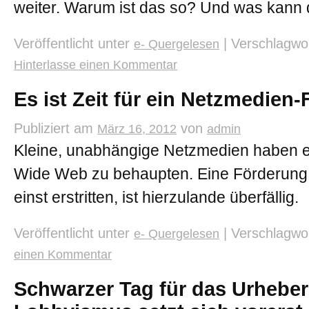
weiter. Warum ist das so? Und was kann
Veröffentlicht unter
|
Verschlagwor
e- Quergelesen
Hinterlasse einen Kommentar
Es ist Zeit für ein Netzmedien
Publiziert am
von
März 16, 2012
admin
Kleine, unabhängige Netzmedien haben e
Wide Web zu behaupten. Eine Förderung,
einst erstritten, ist hierzulande überfällig.
Veröffentlicht unter
|
Verschlagwor
e- Quergelesen
einen Kommentar
Schwarzer Tag für das Urheber