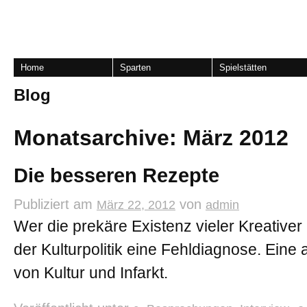
Home
Sparten
Spielstätten
Blog
Monatsarchive:
März 2012
Die besseren Rezepte
Publiziert am
von
März 22, 2012
admin
Wer die prekäre Existenz vieler Kreativer n
der Kulturpolitik eine Fehldiagnose. Eine 
von Kultur und Infarkt.