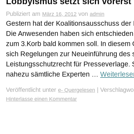
Lobbyismus setzt sich vorerst
Publiziert am
von
März 16, 2012
admin
Gestern hat der Koalitionsausschuss der
Die Anwesenden haben sich entschieden,
zum 3.Korb bald kommen soll. In diesem 
sich Regelungen zur Neueinführung des
Leistungsschutzrecht für Presseverlage. 
nahezu sämtliche Experten …
Weiterles
Veröffentlicht unter
|
Verschlagwor
e- Quergelesen
Hinterlasse einen Kommentar