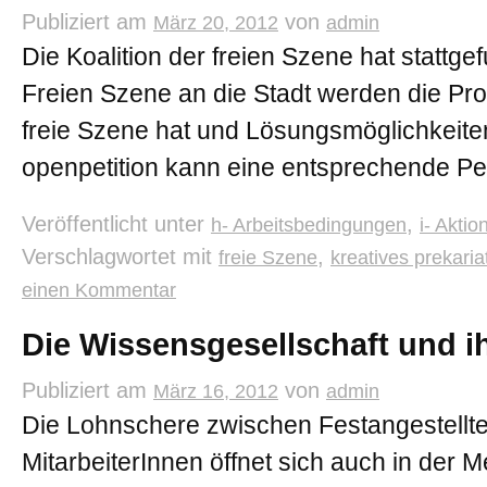
Publiziert am
von
März 20, 2012
admin
Die Koalition der freien Szene hat stattge
Freien Szene an die Stadt werden die Pro
freie Szene hat und Lösungsmöglichkeiten
openpetition kann eine entsprechende Pet
Veröffentlicht unter
,
h- Arbeitsbedingungen
i- Akti
Verschlagwortet mit
,
freie Szene
kreatives prekaria
einen Kommentar
Die Wissensgesellschaft und ih
Publiziert am
von
März 16, 2012
admin
Die Lohnschere zwischen Festangestellte
MitarbeiterInnen öffnet sich auch in der