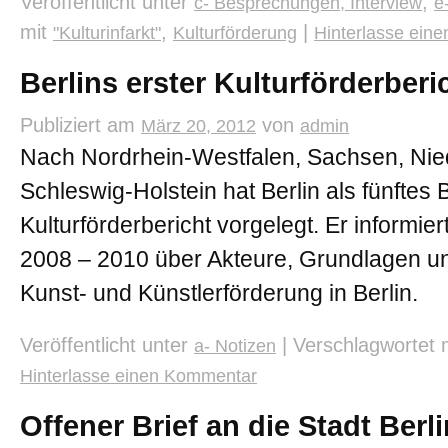
Veröffentlicht unter
,
c- Besprechungen, Interview
e
mit
,
|
"Kulturinfarkt"
Kulturförderung
Hinterlasse ein
Berlins erster Kulturförderber
Publiziert am
von
März 20, 2012
admin
Nach Nordrhein-Westfalen, Sachsen, Ni
Schleswig-Holstein hat Berlin als fünftes
Kulturförderbericht vorgelegt. Er informier
2008 – 2010 über Akteure, Grundlagen u
Kunst- und Künstlerförderung in Berlin.
Veröffentlicht unter
|
Verschlagwortet 
a- Notizen
Hinterlasse einen Kommentar
Offener Brief an die Stadt Berli