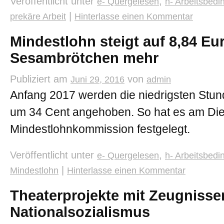
Veröffentlicht unter
,
e- Quergelesen
h- Arbeitsbed
|
prekäre Arbeit
Hinterlasse einen Kommentar
Mindestlohn steigt auf 8,84 Eur
Sesambrötchen mehr
Publiziert am
von
Juni 29, 2016
admin
Anfang 2017 werden die niedrigsten Stun
um 34 Cent angehoben. So hat es am Die
Mindestlohnkommission festgelegt.
Veröffentlicht unter
,
e- Quergelesen
h- Arbeitsbed
|
Mindestlohn
Hinterlasse einen Kommentar
Theaterprojekte mit Zeugnisse
Nationalsozialismus