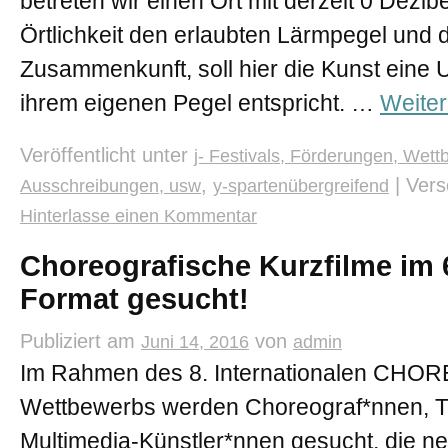
betreten wir einen Ort mit derzeit 0 Dezib
Örtlichkeit den erlaubten Lärmpegel und d
Zusammenkunft, soll hier die Kunst eine 
ihrem eigenen Pegel entspricht. …
Weite
Veröffentlicht unter
j- Festivals, Förderungen, Wett
,
|
Vers
Ausschreibungen, usw
y-spartenübergreifend
Hinterlasse einen Kommentar
Choreografische Kurzfilme im
Format gesucht!
Publiziert am
von
Juni 14, 2016
admin
Im Rahmen des 8. Internationalen C
Wettbewerbs werden Choreograf*nnen, T
Multimedia-Künstler*nnen gesucht, die n