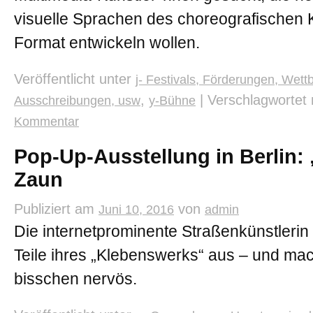
visuelle Sprachen des choreografischen 
Format entwickeln wollen.
Veröffentlicht unter
j- Festivals, Förderungen, Wett
,
|
Verschlagwortet 
Ausschreibungen, usw
y-Bühne
Kommentar
Pop-Up-Ausstellung in Berlin: 
Zaun
Publiziert am
von
Juni 10, 2016
admin
Die internetprominente Straßenkünstlerin 
Teile ihres „Klebenswerks“ aus – und mac
bisschen nervös.