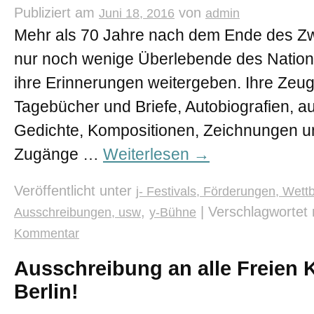
Publiziert am
von
Juni 18, 2016
admin
Mehr als 70 Jahre nach dem Ende des Zw
nur noch wenige Überlebende des Nationa
ihre Erinnerungen weitergeben. Ihre Zeu
Tagebücher und Briefe, Autobiografien, au
Gedichte, Kompositionen, Zeichnungen un
Zugänge …
Weiterlesen
→
Veröffentlicht unter
j- Festivals, Förderungen, Wett
,
|
Verschlagwortet 
Ausschreibungen, usw
y-Bühne
Kommentar
Ausschreibung an alle Freien 
Berlin!