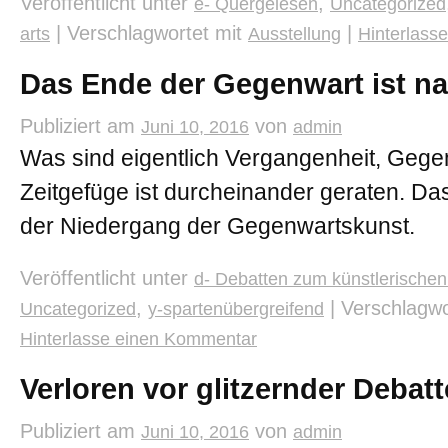
Veröffentlicht unter
,
e- Quergelesen
Uncategorized
|
Verschlagwortet mit
|
arts
Ausstellung
Hinterlass
Das Ende der Gegenwart ist n
Publiziert am
von
Juni 10, 2016
admin
Was sind eigentlich Vergangenheit, Gege
Zeitgefüge ist durcheinander geraten. Das 
der Niedergang der Gegenwartskunst.
Veröffentlicht unter
d- Debatten zum künstlerischen
,
|
Verschlagwo
Uncategorized
y-spartenübergreifend
Hinterlasse einen Kommentar
Verloren vor glitzernder Debat
Publiziert am
von
Juni 10, 2016
admin