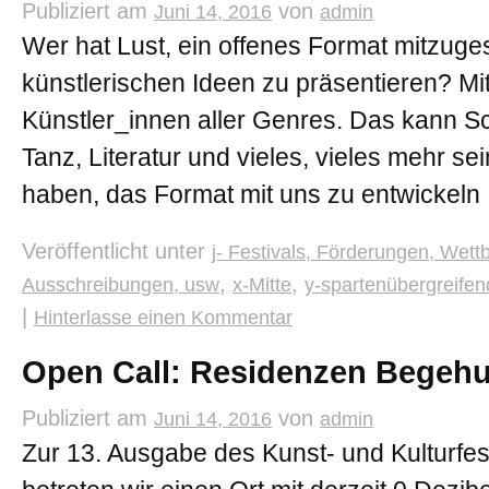
Publiziert am
von
Juni 14, 2016
admin
Wer hat Lust, ein offenes Format mitzuge
künstlerischen Ideen zu präsentieren? 
Künstler_innen aller Genres. Das kann Sc
Tanz, Literatur und vieles, vieles mehr sei
haben, das Format mit uns zu entwickel
Veröffentlicht unter
j- Festivals, Förderungen, Wett
,
,
Ausschreibungen, usw
x-Mitte
y-spartenübergreifen
|
Hinterlasse einen Kommentar
Open Call: Residenzen Begeh
Publiziert am
von
Juni 14, 2016
admin
Zur 13. Ausgabe des Kunst- und Kulturfe