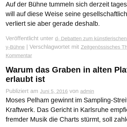
Auf der Bühne tummeln sich derzeit tagesp
will auf diese Weise seine gesellschaftl
verliert sie aber gerade deshalb.
Veröffentlicht unter
d- Debatten zum künstlerischen
|
Verschlagwortet mit
y-Bühne
Zeitgenössisches T
Kommentar
Warum das Graben in alten Plat
erlaubt ist
Publiziert am
von
Juni 5, 2016
admin
Moses Pelham gewinnt im Sampling-Strei
Kraftwerk. Das Gericht in Karlsruhe empfi
fremder Musik die Charts stürmt, soll zahl