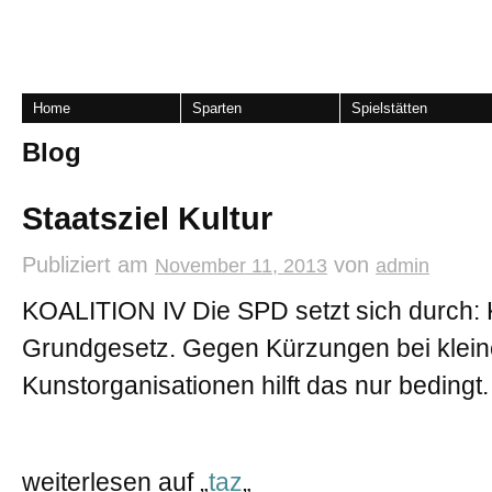
Home
Sparten
Spielstätten
Blog
Staatsziel Kultur
Publiziert am
von
November 11, 2013
admin
KOALITION IV Die SPD setzt sich durch: 
Grundgesetz. Gegen Kürzungen bei klei
Kunstorganisationen hilft das nur bedingt.
weiterlesen auf „
taz
„