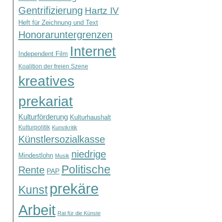
Gentrifizierung
Hartz IV
Heft für Zeichnung und Text
Honoraruntergrenzen
Internet
Independent Film
Koalition der freien Szene
kreatives
prekariat
Kulturförderung
Kulturhaushalt
Kulturpolitik
Kunstkritik
Künstlersozialkasse
niedrige
Mindestlohn
Musik
Politische
Rente
PAP
prekäre
Kunst
Arbeit
Rat für die Künste