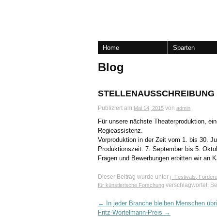
Home
Sparten
Blog
STELLENAUSSCHREIBUNG R
Publiziert am
von
Mai 14, 2015
admin
Für unsere nächste Theaterproduktion, ein
Regieassistenz.
Vorproduktion in der Zeit vom 1. bis 30. J
Produktionszeit: 7. September bis 5. Okto
Fragen und Bewerbungen erbitten wir an K
Dieser Beitrag wurde unter
j- Festivals, Förde
verschlagwortet. S
für künstlerische Forschung
←
In jeder Branche bleiben Menschen übr
Fritz-Wortelmann-Preis
→