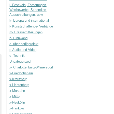
j- Festivals, Förderungen,
Wettbewerbe, Stipendien,
Ausschreibungen, usw
k- Europa und international
l- Kunstschaffende- Verbände
m- Pressemitteilungen
n- Pinnwand
o- über berlinprojekt
p-Audio und Video
q- Technik
Uncategorized
x- Charlottenburg-Wilmersdorf
x-Friedrichshain
x-Kreuzberg
x-Lichtenberg
x-Marzahn
x-Mitte
x-Neukölln
x-Pankow