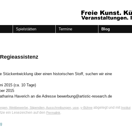
Spielstätten
Termine
Blog
egieassistenz
e Stückentwicklung über einen historischen Stoff, suchen wir eine
uni 2015 (ca. 10 Tage)
ber 2015
atharina Haverich an die Adresse
bewerbung@artistic-research.de
,
abgelegt und mit
rungen, Wettbewerbe, Stipendien, Ausschreibungen, usw
y-Bühne
Institut
etze ein Lesezeichen auf den
.
Permalink
ig