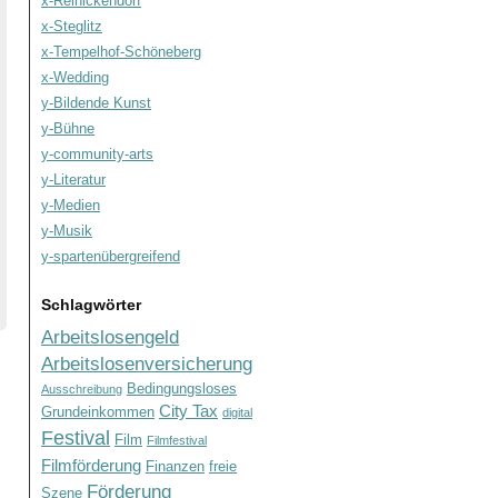
x-Reinickendorf
x-Steglitz
x-Tempelhof-Schöneberg
x-Wedding
y-Bildende Kunst
y-Bühne
y-community-arts
y-Literatur
y-Medien
y-Musik
y-spartenübergreifend
Schlagwörter
Arbeitslosengeld
Arbeitslosenversicherung
Bedingungsloses
Ausschreibung
City Tax
Grundeinkommen
digital
Festival
Film
Filmfestival
Filmförderung
Finanzen
freie
Förderung
Szene