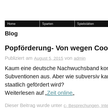
Home
Sparten
Spielstätten
Blog
Popförderung- Von wegen Coo
Publiziert am
von
August 5, 2015
admin
Kaum eine deutsche Nachwuchsband komm
Subventionen aus. Aber wie subversiv ka
staatlich gefördert wird?
Weiterlesen auf „
Zeit online
„
Dieser Beitrag wurde unter
c- Besprechungen, Int