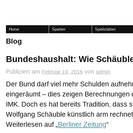
Home
Sparten
Spielstätten
Blog
Bundeshaushalt: Wie Schäuble
Publiziert am
von
Februar 19, 2016
admin
Der Bund darf viel mehr Schulden aufnehme
eingeräumt – dies zeigen Berechnungen d
IMK. Doch es hat bereits Tradition, dass 
Wolfgang Schäuble künstlich arm rechnet
Weiterlesen auf „
Berliner Zeitung
“