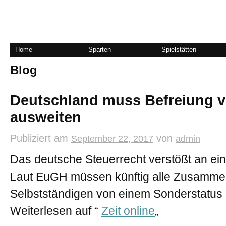
Home
Sparten
Spielstätten
Blog
Deutschland muss Befreiung v
ausweiten
Publiziert am
von
September 22, 2017
admin
Das deutsche Steuerrecht verstößt an ei
Laut EuGH müssen künftig alle Zusamme
Selbstständigen von einem Sonderstatus p
Weiterlesen auf “
Zeit online
„