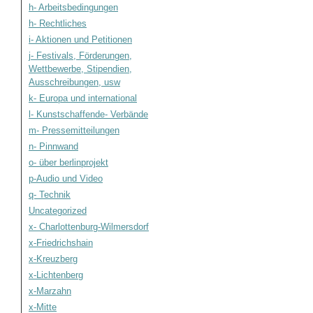
h- Arbeitsbedingungen
h- Rechtliches
i- Aktionen und Petitionen
j- Festivals, Förderungen,
Wettbewerbe, Stipendien,
Ausschreibungen, usw
k- Europa und international
l- Kunstschaffende- Verbände
m- Pressemitteilungen
n- Pinnwand
o- über berlinprojekt
p-Audio und Video
q- Technik
Uncategorized
x- Charlottenburg-Wilmersdorf
x-Friedrichshain
x-Kreuzberg
x-Lichtenberg
x-Marzahn
x-Mitte