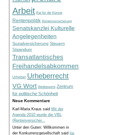
Arbeit
Rat für die Künste
Rentenpolitik
Rentenversicherung
Senatskanzlei Kulturelle
Angelegenheiten
Sozialversicherung
Steuern
Stipendium
Transatlantisches
Freihandelsabkommen
Urheberrecht
Urheber
VG Wort
Zentrum
Wettbewerb
für politische Schönheit
Neue Kommentare
Karl-Maria Kraus
said
Mit der
Agenda 2010 wurde die VBL
(Rentenversicher...
Unter den Guten: Willkommen in
der Konkurrenzgesellschaft
said
tja;