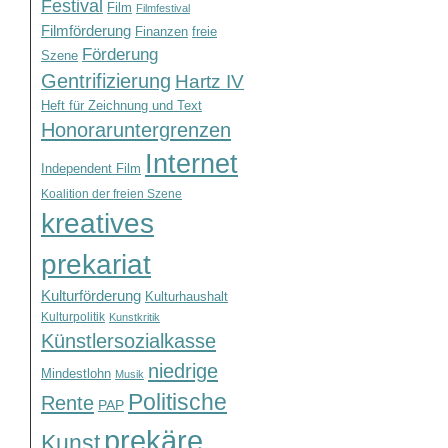
Festival
Film
Filmfestival
Filmförderung
Finanzen
freie
Förderung
Szene
Gentrifizierung
Hartz IV
Heft für Zeichnung und Text
Honoraruntergrenzen
Internet
Independent Film
Koalition der freien Szene
kreatives
prekariat
Kulturförderung
Kulturhaushalt
Kulturpolitik
Kunstkritik
Künstlersozialkasse
niedrige
Mindestlohn
Musik
Politische
Rente
PAP
prekäre
Kunst