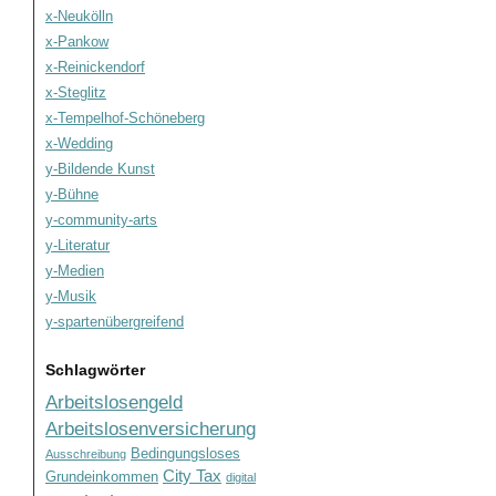
x-Neukölln
x-Pankow
x-Reinickendorf
x-Steglitz
x-Tempelhof-Schöneberg
x-Wedding
y-Bildende Kunst
y-Bühne
y-community-arts
y-Literatur
y-Medien
y-Musik
y-spartenübergreifend
Schlagwörter
Arbeitslosengeld
Arbeitslosenversicherung
Bedingungsloses
Ausschreibung
City Tax
Grundeinkommen
digital