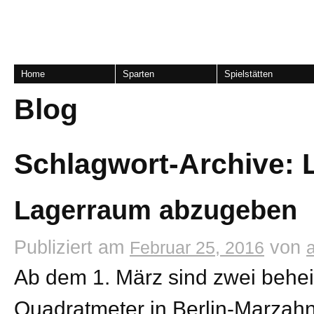
Home
Sparten
Spielstätten
Blog
Schlagwort-Archive:
Lagerraum abzugeben
Publiziert am
von
Februar 25, 2016
Ab dem 1. März sind zwei behe
Quadratmeter in Berlin-Marzah