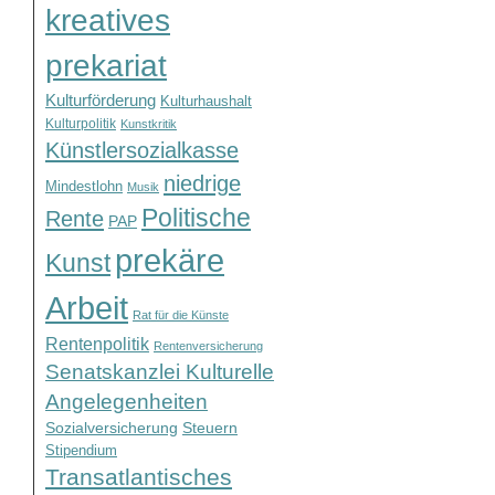
kreatives
prekariat
Kulturförderung
Kulturhaushalt
Kulturpolitik
Kunstkritik
Künstlersozialkasse
niedrige
Mindestlohn
Musik
Politische
Rente
PAP
prekäre
Kunst
Arbeit
Rat für die Künste
Rentenpolitik
Rentenversicherung
Senatskanzlei Kulturelle
Angelegenheiten
Sozialversicherung
Steuern
Stipendium
Transatlantisches