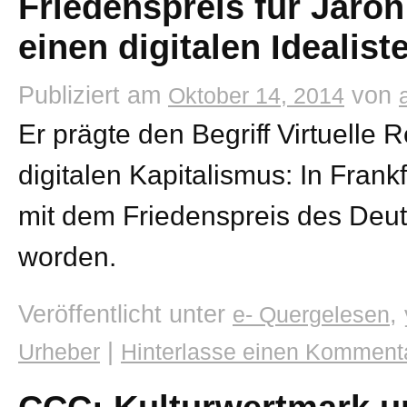
Friedenspreis für Jaron
einen digitalen Idealist
Publiziert am
von
Oktober 14, 2014
Er prägte den Begriff Virtuelle Rea
digitalen Kapitalismus: In Frankf
mit dem Friedenspreis des Deu
worden.
Veröffentlicht unter
,
e- Quergelesen
|
Urheber
Hinterlasse einen Komment