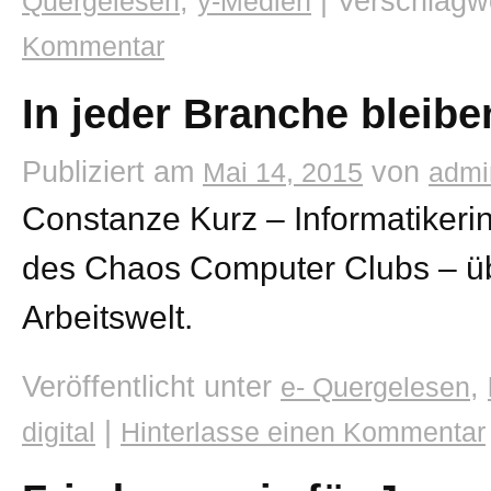
,
|
Verschlagwo
Quergelesen
y-Medien
Kommentar
In jeder Branche bleib
Publiziert am
von
Mai 14, 2015
admi
Constanze Kurz – Informatikeri
des Chaos Computer Clubs – übe
Arbeitswelt.
Veröffentlicht unter
,
e- Quergelesen
|
digital
Hinterlasse einen Kommentar