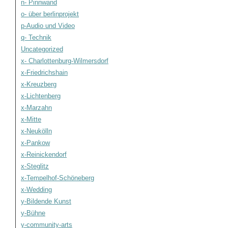
n- Pinnwand
o- über berlinprojekt
p-Audio und Video
q- Technik
Uncategorized
x- Charlottenburg-Wilmersdorf
x-Friedrichshain
x-Kreuzberg
x-Lichtenberg
x-Marzahn
x-Mitte
x-Neukölln
x-Pankow
x-Reinickendorf
x-Steglitz
x-Tempelhof-Schöneberg
x-Wedding
y-Bildende Kunst
y-Bühne
y-community-arts