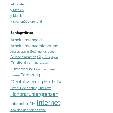
y-Literatur
y-Medien
y-Musik
y-spartenübergreifend
Schlagwörter
Arbeitslosengeld
Arbeitslosenversicherung
Bedingungsloses
Ausschreibung
City Tax
Grundeinkommen
digital
Festival
Film
Filmfestival
Filmförderung
Finanzen
freie
Förderung
Szene
Gentrifizierung
Hartz IV
Heft für Zeichnung und Text
Honoraruntergrenzen
Internet
Independent Film
Koalition der freien Szene