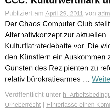
CCC: Kulturwertmark un
Publiziert am
von
April 29, 2011
adm
Der Chaos Computer Club stellt
Alternativkonzept zur aktuellen
Kulturflatratedebatte vor. Die w
den Künstlern ein Auskommen z
Gunsten des Rezipienten zu ref
relativ bürokratiearmes …
Weit
Veröffentlicht unter
h- Arbeitsbedin
|
Urheberrecht
Hinterlasse einen Kom