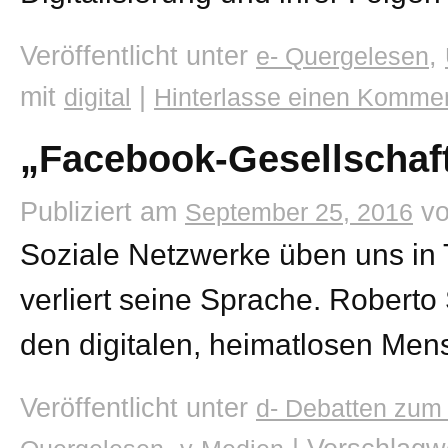
Veröffentlicht unter
,
e- Quergelesen
mit
|
digital
Hinterlasse einen Komme
„Facebook-Gesellschaft“
Publiziert am
v
September 25, 2016
Soziale Netzwerke üben uns in 
verliert seine Sprache. Roberto
den digitalen, heimatlosen Men
Veröffentlicht unter
d- Debatten zum 