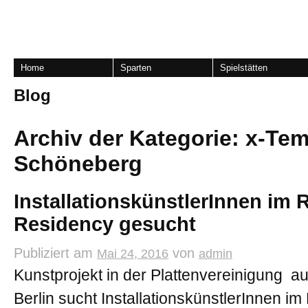
Home
Sparten
Spielstätten
Blog
Archiv der Kategorie:
x-Tem
Schöneberg
InstallationskünstlerInnen im
Residency gesucht
Publiziert am
von
Mai 24, 2016
admin
Kunstprojekt in der Plattenvereinigung a
Berlin sucht InstallationskünstlerInnen i