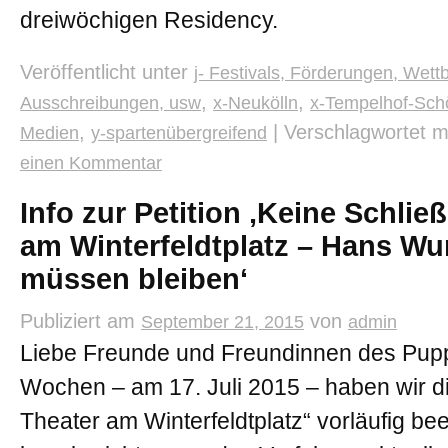
dreiwöchigen Residency.
Veröffentlicht unter
j- Festivals, Förderungen, Wett
,
,
Ausschreibungen, usw
x-Neukölln
x-Tempelhof-Sch
,
|
Verschlagwortet m
Medien
y-spartenübergreifend
einen Kommentar
Info zur Petition ‚Keine Schli
am Winterfeldtplatz – Hans Wu
müssen bleiben‘
Publiziert am
von
September 21, 2015
admin
Liebe Freunde und Freundinnen des Pupp
Wochen – am 17. Juli 2015 – haben wir die
Theater am Winterfeldtplatz“ vorläufig b