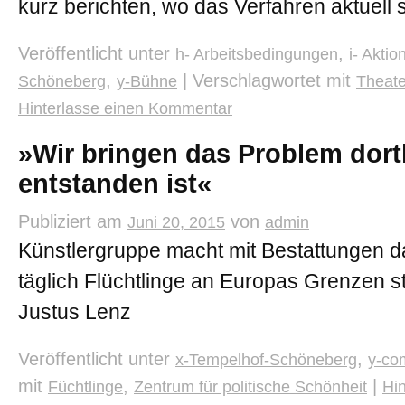
kurz berichten, wo das Verfahren aktuell s
Veröffentlicht unter
,
h- Arbeitsbedingungen
i- Akti
,
|
Verschlagwortet mit
Schöneberg
y-Bühne
Theate
Hinterlasse einen Kommentar
»Wir bringen das Problem dort
entstanden ist«
Publiziert am
von
Juni 20, 2015
admin
Künstlergruppe macht mit Bestattungen 
täglich Flüchtlinge an Europas Grenzen s
Justus Lenz
Veröffentlicht unter
,
x-Tempelhof-Schöneberg
y-co
mit
,
|
Füchtlinge
Zentrum für politische Schönheit
Hi