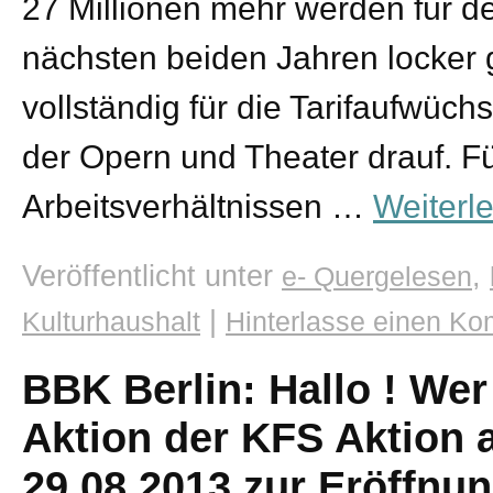
27 Millionen mehr werden für de
nächsten beiden Jahren locker 
vollständig für die Tarifaufwüch
der Opern und Theater drauf. Fü
Arbeitsverhältnissen …
Weiterl
Veröffentlicht unter
,
e- Quergelesen
|
Kulturhaushalt
Hinterlasse einen K
BBK Berlin: Hallo ! We
Aktion der KFS Aktion
29.08.2013 zur Eröffnun