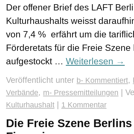
Der offener Brief des LAFT Berl
Kulturhaushalts weisst daraufhi
von 7,4 % erfährt um die tarifl
Förderetats für die Freie Szene
aufgestockt …
Weiterlesen
→
Veröffentlicht unter
,
b- Kommentiert
,
|
Ve
Verbände
m- Pressemitteilungen
|
Kulturhaushalt
1 Kommentar
Die Freie Szene Berlins