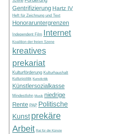
Förderung
Szene
Gentrifizierung
Hartz IV
Heft für Zeichnung und Text
Honoraruntergrenzen
Internet
Independent Film
Koalition der freien Szene
kreatives
prekariat
Kulturförderung
Kulturhaushalt
Kulturpolitik
Kunstkritik
Künstlersozialkasse
niedrige
Mindestlohn
Musik
Politische
Rente
PAP
prekäre
Kunst
Arbeit
Rat für die Künste