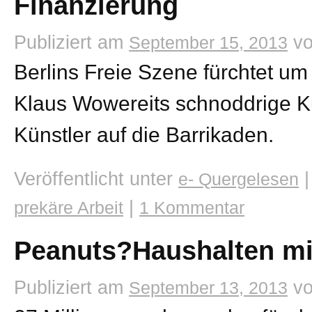
Finanzierung
Publiziert am
v
September 15, 2013
Berlins Freie Szene fürchtet um 
Klaus Wowereits schnoddrige Kult
Künstler auf die Barrikaden.
Veröffentlicht unter
|
e- Quergelesen
|
prekäre Arbeit
1 Kommentar
Peanuts?Haushalten mit
Publiziert am
v
September 13, 2013