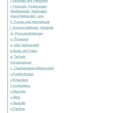
i- Aktionen und Petitionen
j- Festivals, Förderungen,
Wettbewerbe, Stipendien,
Ausschreibungen, usw
k- Europa und international
l- Kunstschaffende- Verbände
m- Pressemitteilungen
n- Pinnwand
o- über berlinprojekt
p-Audio und Video
q- Technik
Uncategorized
x- Charlottenburg-Wilmersdorf
x-Friedrichshain
x-Kreuzberg
x-Lichtenberg
x-Marzahn
x-Mitte
x-Neukölln
x-Pankow