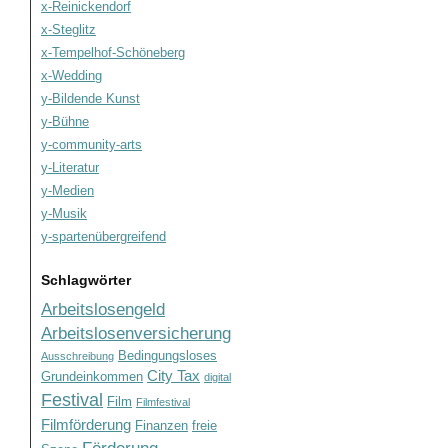
x-Reinickendorf
x-Steglitz
x-Tempelhof-Schöneberg
x-Wedding
y-Bildende Kunst
y-Bühne
y-community-arts
y-Literatur
y-Medien
y-Musik
y-spartenübergreifend
Schlagwörter
Arbeitslosengeld
Arbeitslosenversicherung
Bedingungsloses
Ausschreibung
City Tax
Grundeinkommen
digital
Festival
Film
Filmfestival
Filmförderung
Finanzen
freie