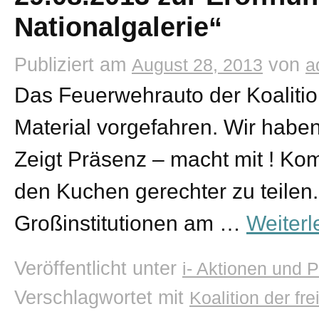
Nationalgalerie“
Publiziert am
von
August 28, 2013
a
Das Feuerwehrauto der Koaliti
Material vorgefahren. Wir haben
Zeigt Präsenz – macht mit ! Ko
den Kuchen gerechter zu teilen. 
Großinstitutionen am …
Weiter
Veröffentlicht unter
i- Aktionen und P
Verschlagwortet mit
Koalition der fr