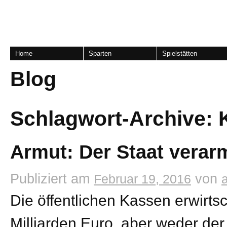
Home
Sparten
Spielstätten
Blog
Schlagwort-Archive:
Armut: Der Staat verarm
Publiziert am
von
Februar 19, 2016
Die öffentlichen Kassen erwirt
Milliarden Euro, aber weder der V