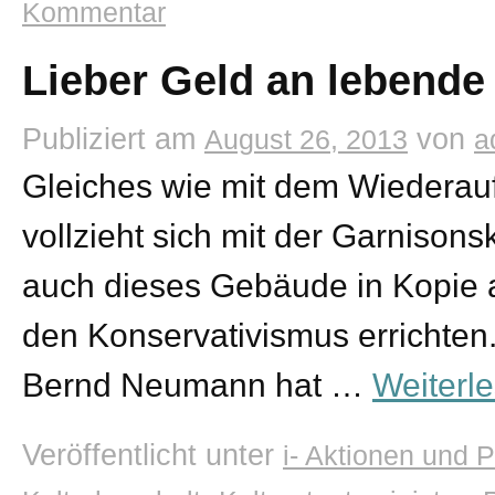
Kommentar
Lieber Geld an lebende
Publiziert am
von
August 26, 2013
a
Gleiches wie mit dem Wiederauf
vollzieht sich mit der Garnison
auch dieses Gebäude in Kopie a
den Konservativismus errichten.
Bernd Neumann hat …
Weiterl
Veröffentlicht unter
i- Aktionen und P