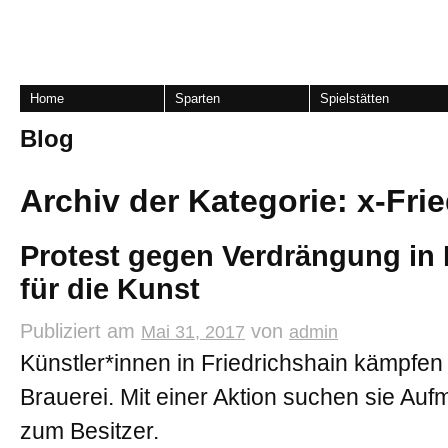
Home
Sparten
Spielstätten
Blog
Archiv der Kategorie:
x-Fri
Protest gegen Verdrängung in 
für die Kunst
Publiziert am
von
Mai 31, 2017
admin
Künstler*innen in Friedrichshain kämpfen 
Brauerei. Mit einer Aktion suchen sie Au
zum Besitzer.