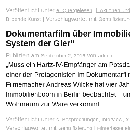
Veröffentlicht unter
,
e- Quergelesen
i- Aktionen und
|
Verschlagwortet mit
Bildende Kunst
Gentrifizieru
Dokumentarfilm über Immobil
System der Gier“
Publiziert am
von
September 2, 2016
admin
„Muss ein Hartz-IV-Empfänger am Potsda
einer der Protagonisten im Dokumentarfilm
Filmemacher Andreas Wilcke hat vier Jah
Immobilienboom in Berlin beobachtet – und
Wohnraum zur Ware verkommt.
Veröffentlicht unter
,
c- Besprechungen, Interview
x
Verschlagwortet mit
|
Gentrifizierung
Hinterlasse 