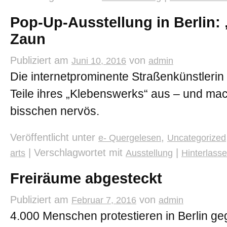
Pop-Up-Ausstellung in Berlin: 
Zaun
Publiziert am
von
Juni 10, 2016
admin
Die internetprominente Straßenkünstlerin 
Teile ihres „Klebenswerks“ aus – und mac
bisschen nervös.
Veröffentlicht unter
,
e- Quergelesen
Uncategorized
|
Verschlagwortet mit
|
arts
Ausstellung
Hinterlass
Freiräume abgesteckt
Publiziert am
von
Februar 7, 2016
admin
4.000 Menschen protestieren in Berlin geg