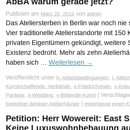
AbBA warum gerade jetzt?
Publiziert am
von
März 20, 2015
admin
Das Ateliersterben in Berlin war noch nie
Vier traditionelle Atelierstandorte mit 15
privaten Eigentümern gekündigt, weitere S
Existenz bedroht. Mehr als zehn Atelierhä
haben sich …
Weiterlesen
→
Veröffentlicht unter
,
h- Arbeitsbedingungen
i- Akti
,
,
Kunstschaffende- Verbände
x-Friedrichshain
x-Kreu
,
,
|
Verschlagw
Pankow
x-Wedding
y-Bildende Kunst
|
bedrohter Berliner Atelierhäuser
Hinterlasse einen
Petition: Herr Wowereit: East S
Keine Luxuswohnbebauung au