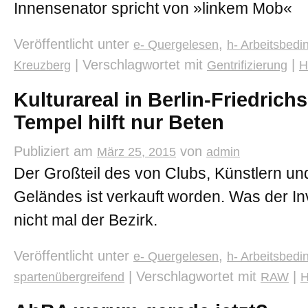
Innensenator spricht von »linkem Mob«
Veröffentlicht unter
,
e- Quergelesen
h- Arbeitsbed
|
Verschlagwortet mit
|
Kreuzberg
Gentrifizierung
H
Kulturareal in Berlin-Friedric
Tempel hilft nur Beten
Publiziert am
von
März 25, 2015
admin
Der Großteil des von Clubs, Künstlern u
Geländes ist verkauft worden. Was der In
nicht mal der Bezirk.
Veröffentlicht unter
,
e- Quergelesen
h- Arbeitsbed
|
Verschlagwortet mit
|
spartenübergreifend
RAW
H