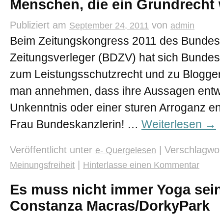
Menschen, die ein Grundrech
Publiziert am
von
September 24, 2011
admin
Beim Zeitungskongress 2011 des Bunde
Zeitungsverleger (BDZV) hat sich Bundes
zum Leistungsschutzrecht und zu Blogger
man annehmen, dass ihre Aussagen ent
Unkenntnis oder einer sturen Arroganz en
Frau Bundeskanzlerin! …
Weiterlesen
→
Veröffentlicht unter
|
Verschlagwor
e- Quergelesen
|
Meinungsfreiheit
Hinterlasse einen Kommentar
Es muss nicht immer Yoga sei
Constanza Macras/DorkyPark