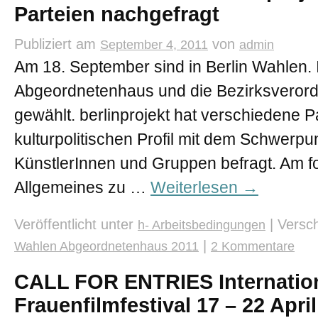
Parteien nachgefragt
Publiziert am
von
September 4, 2011
admin
Am 18. September sind in Berlin Wahlen. 
Abgeordnetenhaus und die Bezirksvero
gewählt. berlinprojekt hat verschiedene P
kulturpolitischen Profil mit dem Schwerpu
KünstlerInnen und Gruppen befragt. Am fo
Allgemeines zu …
Weiterlesen
→
Veröffentlicht unter
|
Versch
h- Arbeitsbedingungen
|
Wahlen Abgeordnetenhaus 2011
2 Kommentare
CALL FOR ENTRIES Internatio
Frauenfilmfestival 17 – 22 Apri