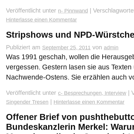
Veröffentlicht unter
|
Verschlagworte
n- Pinnwand
Hinterlasse einen Kommentar
Stripshows und NPD-Würstch
Publiziert am
von
September 25, 2011
admin
Was 1991 geschah, wollen die Herausgebe
vergessen. Gestern lasen sie aus Texten 
Nachwende-Ostens. Sie erzählen auch vo
Veröffentlicht unter
|
c- Besprechungen, Interview
|
Singender Tresen
Hinterlasse einen Kommentar
Offener Brief von pushthebutt
Bundeskanzlerin Merkel: Waru