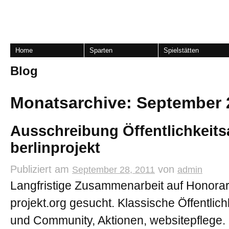
Home
Sparten
Spielstätten
Blog
Monatsarchive:
September 
Ausschreibung Öffentlichkeitsa
berlinprojekt
Publiziert am
von
September 28, 2011
admin
Langfristige Zusammenarbeit auf Honorar
projekt.org gesucht. Klassische Öffentlich
und Community, Aktionen, websitepflege.