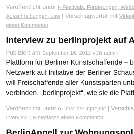
Veröffentlicht unter
j- Festivals, Förderungen, Wett
|
Verschlagwortet mit
Ausschreibungen, usw
Video
einen Kommentar
Interview zu berlinprojekt auf 
Publiziert am
von
September 16, 2011
admin
Plattform für Berliner Kunstschaffende – be
Netzwerk auf Initiative der Berliner Scha
will Freischaffende aller Kunstsparten un
verbinden. „berlinprojekt“, wie sie die Pla
Veröffentlicht unter
|
Verschla
o- über berlinprojekt
|
Interview
Hinterlasse einen Kommentar
BerlinAppell zur Wohnungspoli