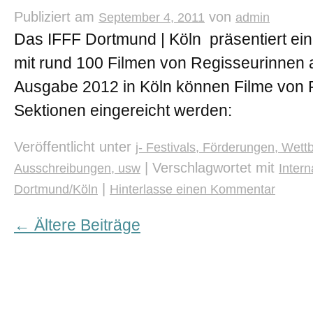
Publiziert am
von
September 4, 2011
admin
Das IFFF Dortmund | Köln präsentiert e
mit rund 100 Filmen von Regisseurinnen a
Ausgabe 2012 in Köln können Filme von F
Sektionen eingereicht werden:
Veröffentlicht unter
j- Festivals, Förderungen, Wett
|
Verschlagwortet mit
Ausschreibungen, usw
Intern
|
Dortmund/Köln
Hinterlasse einen Kommentar
←
Ältere Beiträge