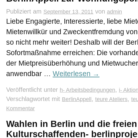
Publiziert am
von
September 13, 2011
admin
Liebe Engagierte, Interessierte, liebe Mie
Mietenwillkür und Zweckentfremdung von
so nicht mehr weiter! Deshalb will der Ber
Sofortmaßnahme erreichen: Die vorhand
der Mietpreisüberhöhung und Mietwucher
anwendbar …
Weiterlesen
→
Veröffentlicht unter
,
h- Arbeitsbedingungen
i- Akti
Verschlagwortet mit
,
,
BerlinAppell
teure Ateliers
te
Kommentar
Wahlen in Berlin und die freien
Kulturschaffenden- berlinproje