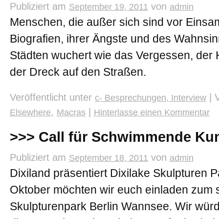
Publiziert am
von
September 19, 2011
admin
Menschen, die außer sich sind vor Einsa
Biografien, ihrer Ängste und des Wahnsin
Städten wuchert wie das Vergessen, der
der Dreck auf den Straßen.
Veröffentlicht unter
|
c- Besprechungen, Interview
,
|
Elsewhere
Macras
Hinterlasse einen Kommentar
>>> Call für Schwimmende Ku
Publiziert am
von
September 18, 2011
admin
Dixiland präsentiert Dixilake Skulpturen 
Oktober möchten wir euch einladen zum
Skulpturenpark Berlin Wannsee. Wir würd