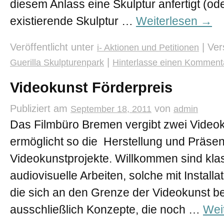
diesem Anlass eine Skulptur anfertigt (ode
existierende Skulptur …
Weiterlesen
→
Veröffentlicht unter
|
Ver
i- Aktionen und Petitionen
|
Guerilla Skulpturenpark
Hinterlasse einen Komment
Videokunst Förderpreis
Publiziert am
von
September 18, 2011
admin
Das Filmbüro Bremen vergibt zwei Video
ermöglicht so die Herstellung und Präsen
Videokunstprojekte. Willkommen sind klas
audiovisuelle Arbeiten, solche mit Install
die sich an den Grenze der Videokunst 
ausschließlich Konzepte, die noch …
Wei