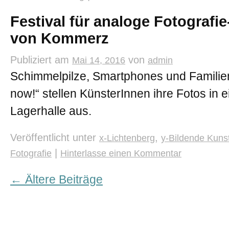
Festival für analoge Fotografie
von Kommerz
Publiziert am
von
Mai 14, 2016
admin
Schimmelpilze, Smartphones und Familie
now!“ stellen KünsterInnen ihre Fotos in 
Lagerhalle aus.
Veröffentlicht unter
,
x-Lichtenberg
y-Bildende Kuns
|
Fotografie
Hinterlasse einen Kommentar
←
Ältere Beiträge