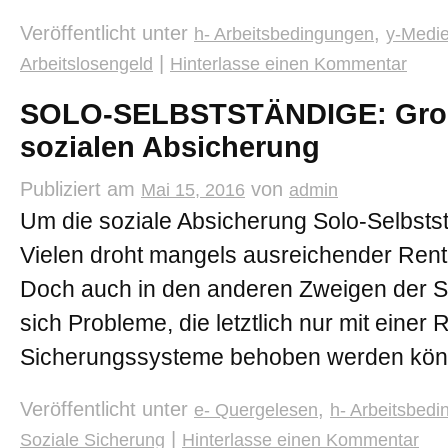
Veröffentlicht unter
,
h- Arbeitsbedingungen
y-Medi
|
Arbeitslosengeld
Hinterlasse einen Kommentar
SOLO-SELBSTSTÄNDIGE: Große
sozialen Absicherung
Publiziert am
von
Mai 15, 2016
admin
Um die soziale Absicherung Solo-Selbstst
Vielen droht mangels ausreichender Rent
Doch auch in den anderen Zweigen der S
sich Probleme, die letztlich nur mit einer
Sicherungssysteme behoben werden kön
Veröffentlicht unter
,
e- Quergelesen
h- Arbeitsbed
|
Soziale Sicherung
Hinterlasse einen Kommentar