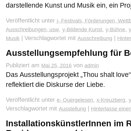
darstellende Kunst und Musik ein, ein Pr
Veröffentlicht unter
j- Festivals, Förderungen, Wett
,
,
,
Ausschreibungen, usw
y-Bildende Kunst
y-Bühne
|
Verschlagwortet mit
|
Musik
Ausschreibung
Hinte
Ausstellungsempfehlung für Be
Publiziert am
von
Mai 25, 2016
admin
Das Ausstellungsprojekt „Thou shalt love“
reflektiert die Diskurse der Liebe.
Veröffentlicht unter
,
,
e- Quergelesen
x-Kreuzberg
Verschlagwortet mit
|
Ausstellung
Hinterlasse ein
InstallationskünstlerInnen im