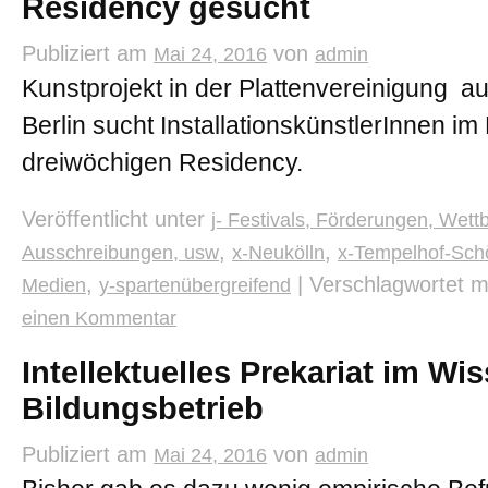
Residency gesucht
Publiziert am
von
Mai 24, 2016
admin
Kunstprojekt in der Plattenvereinigung a
Berlin sucht InstallationskünstlerInnen i
dreiwöchigen Residency.
Veröffentlicht unter
j- Festivals, Förderungen, Wett
,
,
Ausschreibungen, usw
x-Neukölln
x-Tempelhof-Sch
,
|
Verschlagwortet m
Medien
y-spartenübergreifend
einen Kommentar
Intellektuelles Prekariat im Wi
Bildungsbetrieb
Publiziert am
von
Mai 24, 2016
admin