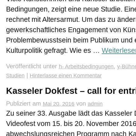
Bedingungen, zeigt eine neue Studie. Ein
rechnet mit Altersarmut. Um das zu ände
gewerkschaftliches Engagement von Küns
Problembewusstsein beim Publikum und 
Kulturpolitik gefragt. Wie es …
Weiterles
Veröffentlicht unter
,
h- Arbeitsbedingungen
y-Bühn
|
Studien
Hinterlasse einen Kommentar
Kasseler Dokfest – call for entr
Publiziert am
von
Mai 20, 2016
admin
Zu seiner 33. Ausgabe lädt das Kasseler
Videofest vom 15. bis 20. November 2016
abwechslungsreichen Programm nach Kass