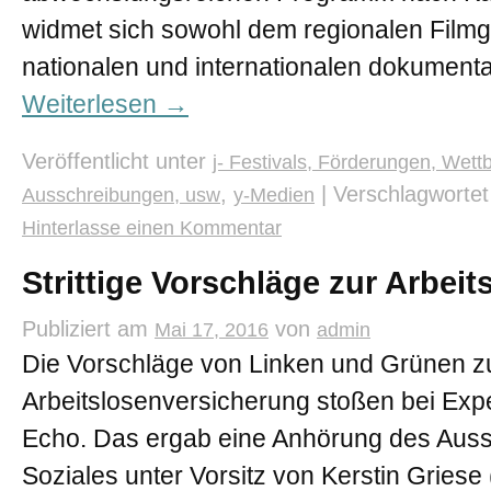
widmet sich sowohl dem regionalen Film
nationalen und internationalen dokument
Weiterlesen
→
Veröffentlicht unter
j- Festivals, Förderungen, Wett
,
|
Verschlagwortet
Ausschreibungen, usw
y-Medien
Hinterlasse einen Kommentar
Strittige Vorschläge zur Arbei
Publiziert am
von
Mai 17, 2016
admin
Die Vorschläge von Linken und Grünen z
Arbeitslosenversicherung stoßen bei Exper
Echo. Das ergab eine Anhörung des Auss
Soziales unter Vorsitz von Kerstin Gries