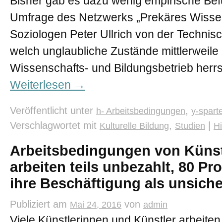
Bisher gab es dazu wenig empirische Bef
Umfrage des Netzwerks „Prekäres Wissen“
Soziologen Peter Ullrich von der Technisc
welch unglaubliche Zustände mittlerweile
Wissenschafts- und Bildungsbetrieb herr
Weiterlesen
→
Veröffentlicht unter
,
h- Arbeitsbedingungen
y-spart
Verschlagwortet mit
,
|
Kulturelle Bildung
Studien
H
Arbeitsbedingungen von Künst
arbeiten teils unbezahlt, 80 P
ihre Beschäftigung als unsiche
Publiziert am
von
Mai 24, 2016
admin
Viele Künstlerinnen und Künstler arbeiten