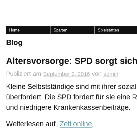
Home
Sparten
Spielstätten
Blog
Altersvorsorge: SPD sorgt sic
Publiziert am
von
September 2, 2016
admin
Kleine Selbstständige sind mit ihrer sozia
überfordert. Die SPD fordert für sie eine
und niedrigere Krankenkassenbeiträge.
Weiterlesen auf „
Zeit online
„