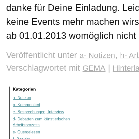
danke für Deine Einladung. Leid
keine Events mehr machen wirst
ab 01.01.2013 womöglich nicht 
Veröffentlicht unter
,
a- Notizen
h- Ar
Verschlagwortet mit
|
GEMA
Hinter
Kategorien
a- Notizen
b- Kommentiert
c- Besprechungen, Interview
d- Debatten zum künstlerischen
Arbeitsprozess
e- Quergelesen