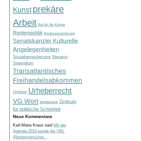
prekäre
Kunst
Arbeit
Rat für die Künste
Rentenpolitik
Rentenversicherung
Senatskanzlei Kulturelle
Angelegenheiten
Sozialversicherung
Steuern
Stipendium
Transatlantisches
Freihandelsabkommen
Urheberrecht
Urheber
VG Wort
Zentrum
Wettbewerb
für politische Schönheit
Neue Kommentare
Karl-Maria Kraus
said
Mit der
Agenda 2010 wurde die VBL
(Rentenversicher...