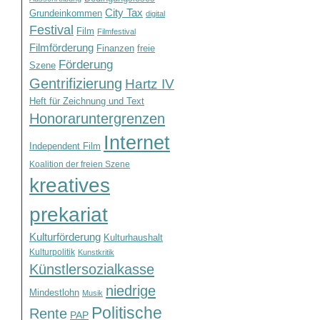
City Tax
Grundeinkommen
digital
Festival
Film
Filmfestival
Filmförderung
Finanzen
freie
Förderung
Szene
Gentrifizierung
Hartz IV
Heft für Zeichnung und Text
Honoraruntergrenzen
Internet
Independent Film
Koalition der freien Szene
kreatives
prekariat
Kulturförderung
Kulturhaushalt
Kulturpolitik
Kunstkritik
Künstlersozialkasse
niedrige
Mindestlohn
Musik
Politische
Rente
PAP