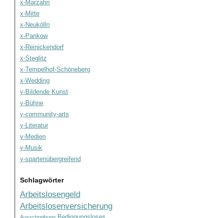
x-Marzahn
x-Mitte
x-Neukölln
x-Pankow
x-Reinickendorf
x-Steglitz
x-Tempelhof-Schöneberg
x-Wedding
y-Bildende Kunst
y-Bühne
y-community-arts
y-Literatur
y-Medien
y-Musik
y-spartenübergreifend
Schlagwörter
Arbeitslosengeld
Arbeitslosenversicherung
Bedingungsloses
Ausschreibung