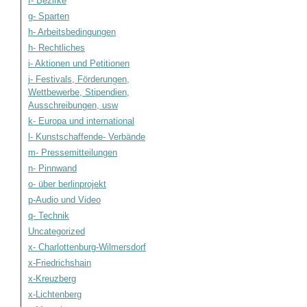
f- Bezirke
g- Sparten
h- Arbeitsbedingungen
h- Rechtliches
i- Aktionen und Petitionen
j- Festivals, Förderungen,
Wettbewerbe, Stipendien,
Ausschreibungen, usw
k- Europa und international
l- Kunstschaffende- Verbände
m- Pressemitteilungen
n- Pinnwand
o- über berlinprojekt
p-Audio und Video
q- Technik
Uncategorized
x- Charlottenburg-Wilmersdorf
x-Friedrichshain
x-Kreuzberg
x-Lichtenberg