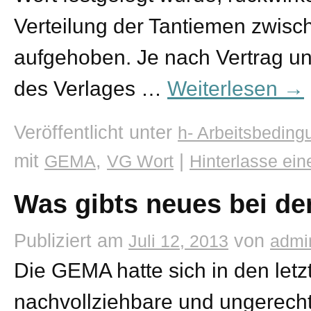
Verteilung der Tantiemen zwis
aufgehoben. Je nach Vertrag und
des Verlages …
Weiterlesen
→
Veröffentlicht unter
h- Arbeitsbedin
mit
,
|
GEMA
VG Wort
Hinterlasse ei
Was gibts neues bei d
Publiziert am
von
Juli 12, 2013
admi
Die GEMA hatte sich in den let
nachvollziehbare und ungerecht