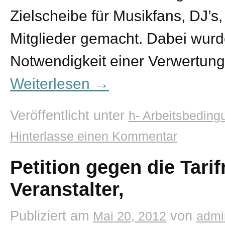
Zielscheibe für Musikfans, DJ’s
Mitglieder gemacht. Dabei wurde
Notwendigkeit einer Verwertung
Weiterlesen
→
Veröffentlicht unter
h- Arbeitsbedin
Hinterlasse einen Kommentar
Petition gegen die Tari
Veranstalter,
Publiziert am
von
Mai 20, 2012
admi