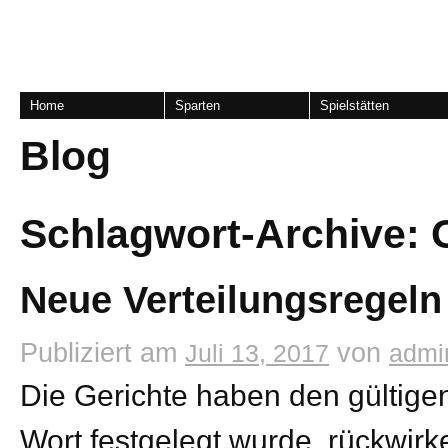
Home
Sparten
Spielstätten
Blog
Schlagwort-Archive:
Neue Verteilungsrege
Publiziert am
von
Juli 13, 2017
admi
Die Gerichte haben den gültig
Wort festgelegt wurde, rückwirk